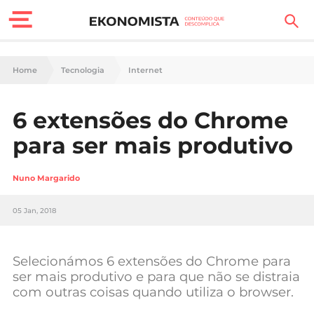
Finanças Pessoais
Home
Tecnologia
Internet
Motores
6 extensões do Chrome
Carreira
para ser mais produtivo
Casa
Nuno Margarido
Lifestyle
05 Jan, 2018
Sociedade
Tecnologia
Selecionámos 6 extensões do Chrome para
ser mais produtivo e para que não se distraia
com outras coisas quando utiliza o browser.
Negócios