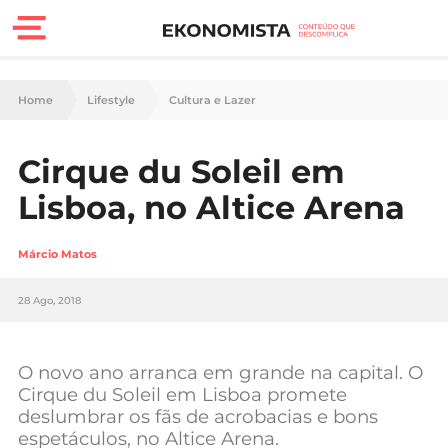
Finanças Pessoais
Home
Lifestyle
Cultura e Lazer
Motores
Cirque du Soleil em
Carreira
Lisboa, no Altice Arena
Casa
Márcio Matos
Lifestyle
28 Ago, 2018
Sociedade
Tecnologia
O novo ano arranca em grande na capital. O
Cirque du Soleil em Lisboa promete
deslumbrar os fãs de acrobacias e bons
Negócios
espetáculos, no Altice Arena.