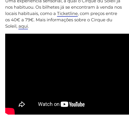
Uma experiência sensorial, à qual o Cirque du Soleil já
nos habituou. Os bilhetes já se encontram à venda nos
locais habituais, como a
Ticketline
, com preços entre
os 40€ a 79€. Mais informações sobre o Cirque du
Soleil,
aqui
.