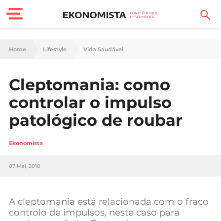
Finanças Pessoais
Home
Lifestyle
Vida Saudável
Motores
Cleptomania: como
Carreira
controlar o impulso
Casa
patológico de roubar
Lifestyle
Ekonomista
Sociedade
07 Mai, 2018
Tecnologia
A cleptomania está relacionada com o fraco
Negócios
controlo de impulsos, neste caso para