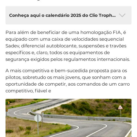
Conheça aqui o calendário 2025 do Clio Trophy Portugal
Para além de beneficiar de uma homologação FIA, é
Cinco ralis integram o calendário da edição 2025
equipado com uma caixa de velocidades sequencial
do Clio Trophy Portugal, os dois primeiros
Sadev, diferencial autoblocante, suspensões e travões
disputados em pisos de terra e os restantes em
específicos e, claro, todos os equipamentos de
asfalto.
segurança exigidos pelos regulamentos internacionais.
7 e 8 de março – Rallye Serras de Fafe,
A mais competitiva e bem-sucedida proposta para os
Felgueiras, Boticas e Cabeceiras de Basto.
pilotos, sobretudo os mais jovens, que sonham com a
2 e 3 de maio – Rali Terras d’Aboboreira.
oportunidade de competir, aos comandos de um carro
13 e 14 de junho – Rali Castelo Branco e Vila
competitivo, fiável e
Velha de Ródão.
17 e 18 de outubro – Rali Vidreiro Centro de
Portugal.
31 e 1 de novembro – Rally de Lisboa.