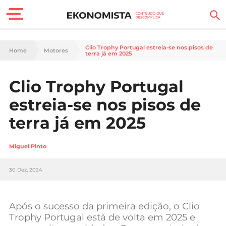
Finanças Pessoais
Clio Trophy Portugal estreia-se nos pisos de
Home
Motores
terra já em 2025
Motores
Clio Trophy Portugal
Carreira
estreia-se nos pisos de
Casa
terra já em 2025
Lifestyle
Miguel Pinto
Sociedade
30 Dez, 2024
Tecnologia
Após o sucesso da primeira edição, o Clio
Negócios
Trophy Portugal está de volta em 2025 e