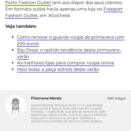
Porto Fashion Outlet
tem aos dispor dos seus clientes.
Em formato outlet havia apenas uma loja no
Freeport
Fashion Outlet
, em Alcochete.
Veja também:
Como renovar o guarda-roupa de primavera com
200 euros
Slip Dress: o vestido tendência desta primavera-
verão
As melhores lojas para comprar roupa online
Maxi bolsa: a peça-estrela deste verão
Filomena Morais
1063 Artigos
Autora do blog Princípio Meio e Fi e apaixonada
pela escrita e leitura. Gosta de inventar e contar
histórias – criatividade que põe ao serviço de tudo
quanto faz. Adora moda, cozinhar, viajar e partilhar
tudo com a família e os amigos. Divertida e
sempre com vontade de abraçar novos projetos.