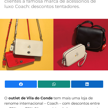
clientes a famosa marca de acessórios de
Mundial 2026
luxo Coach: descontos tentadores.
Facebook
WhatsApp
Li
O
outlet de Vila do Conde
tem mais uma loja de
renome internacional – Coach – com descontos entre