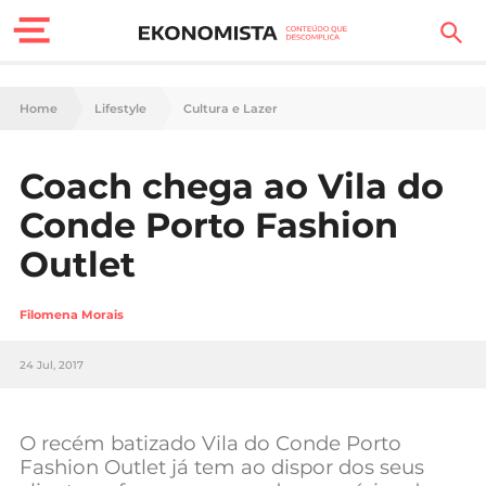
Finanças Pessoais
Home
Lifestyle
Cultura e Lazer
Motores
Coach chega ao Vila do
Carreira
Conde Porto Fashion
Casa
Outlet
Lifestyle
Filomena Morais
Sociedade
24 Jul, 2017
Tecnologia
O recém batizado Vila do Conde Porto
Negócios
Fashion Outlet já tem ao dispor dos seus