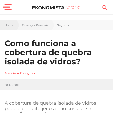
Finanças Pessoais
Home
Finanças Pessoais
Seguros
Motores
Como funciona a
Carreira
cobertura de quebra
Casa
isolada de vidros?
Lifestyle
Francisco Rodrigues
Sociedade
20 Jul, 2016
Tecnologia
A cobertura de quebra isolada de vidros
Negócios
pode dar muito jeito a não custa assim