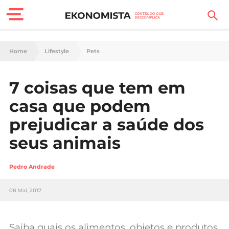
Finanças Pessoais
Home
Lifestyle
Pets
Motores
7 coisas que tem em
Carreira
casa que podem
Casa
prejudicar a saúde dos
seus animais
Lifestyle
Sociedade
Pedro Andrade
Tecnologia
08 Mai, 2017
Negócios
Saiba quais os alimentos, objetos e produtos