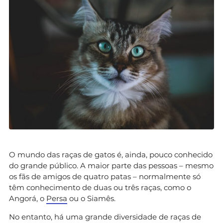
O mundo das raças de gatos é, ainda, pouco conhecido
do grande público. A maior parte das pessoas – mesmo
os fãs de amigos de quatro patas – normalmente só
têm conhecimento de duas ou três raças, como o
Angorá, o
Persa
ou o Siamês.
No entanto, há uma grande diversidade de raças de