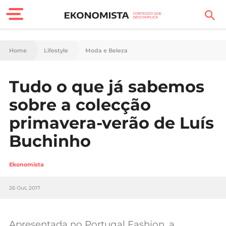
Finanças Pessoais
Home
Lifestyle
Moda e Beleza
Motores
Tudo o que já sabemos
Carreira
sobre a colecção
Casa
primavera-verão de Luís
Buchinho
Lifestyle
Sociedade
Ekonomista
Tecnologia
26 Out, 2017
Negócios
Apresentada no Portugal Fashion, a