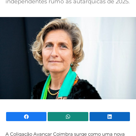
independentes rumo às autárquicas de 2025.
Mundial 2026
Facebook
WhatsApp
Li
A Coligação
Avançar Coimbra
surge como uma nova