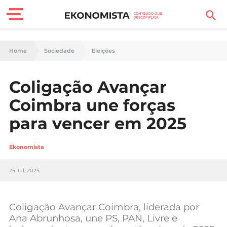
Finanças Pessoais
Home
Sociedade
Eleições
Motores
Coligação Avançar
Carreira
Coimbra une forças
Casa
para vencer em 2025
Lifestyle
Ekonomista
Sociedade
25 Jul, 2025
Tecnologia
Coligação Avançar Coimbra, liderada por
Negócios
Ana Abrunhosa, une PS, PAN, Livre e