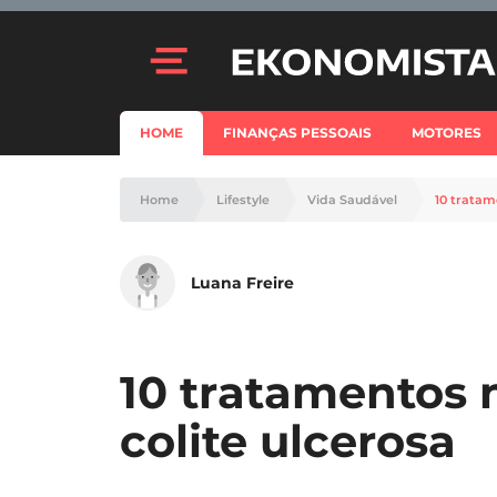
HOME
FINANÇAS PESSOAIS
MOTORES
Home
Lifestyle
Vida Saudável
10 tratam
Luana Freire
10 tratamentos 
colite ulcerosa