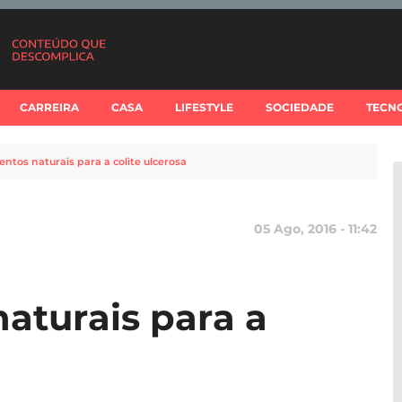
CARREIRA
CASA
LIFESTYLE
SOCIEDADE
TECN
entos naturais para a colite ulcerosa
05 Ago, 2016 - 11:42
naturais para a