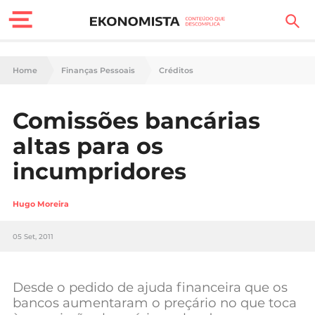
Finanças Pessoais
Home
Finanças Pessoais
Créditos
Motores
Comissões bancárias
Carreira
altas para os
Casa
incumpridores
Lifestyle
Hugo Moreira
Sociedade
05 Set, 2011
Tecnologia
Desde o pedido de ajuda financeira que os
Negócios
bancos aumentaram o preçário no que toca