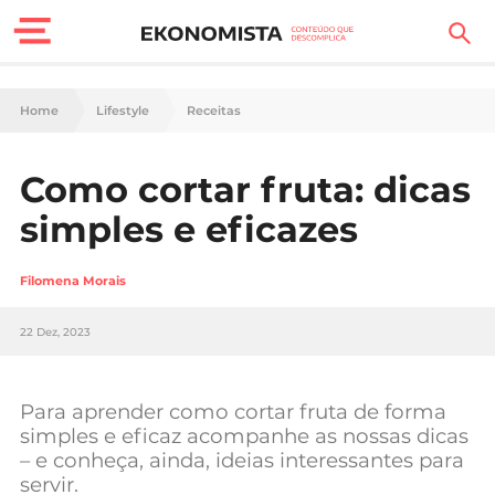
Finanças Pessoais
Home
Lifestyle
Receitas
Motores
Como cortar fruta: dicas
Carreira
simples e eficazes
Casa
Filomena Morais
Lifestyle
22 Dez, 2023
Sociedade
Tecnologia
Para aprender como cortar fruta de forma
simples e eficaz acompanhe as nossas dicas
– e conheça, ainda, ideias interessantes para
Negócios
servir.