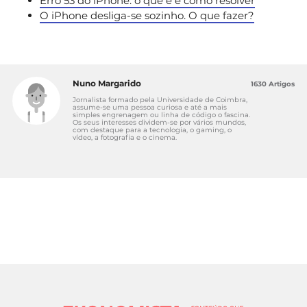
Erro 53 do iPhone: o que é e como resolver
O iPhone desliga-se sozinho. O que fazer?
Nuno Margarido
1630 Artigos
Jornalista formado pela Universidade de Coimbra,
assume-se uma pessoa curiosa e até a mais
simples engrenagem ou linha de código o fascina.
Os seus interesses dividem-se por vários mundos,
com destaque para a tecnologia, o gaming, o
vídeo, a fotografia e o cinema.