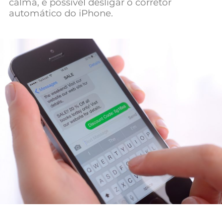
calma, é possível desligar o corretor
Mundial 2026
automático do iPhone.