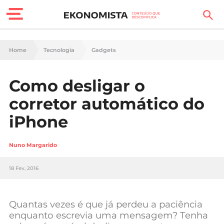
Finanças Pessoais
Home
Tecnologia
Gadgets
Motores
Como desligar o
Carreira
corretor automático do
Casa
iPhone
Lifestyle
Nuno Margarido
Sociedade
18 Fev, 2016
Tecnologia
Quantas vezes é que já perdeu a paciência
Negócios
enquanto escrevia uma mensagem? Tenha