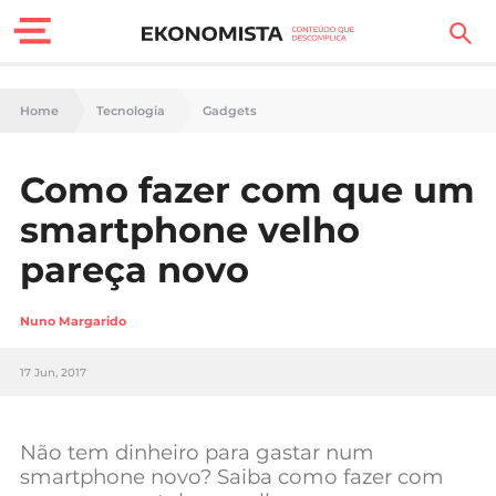
Finanças Pessoais
Home
Tecnologia
Gadgets
Motores
Como fazer com que um
Carreira
smartphone velho
Casa
pareça novo
Lifestyle
Nuno Margarido
Sociedade
17 Jun, 2017
Tecnologia
Não tem dinheiro para gastar num
Negócios
smartphone novo? Saiba como fazer com