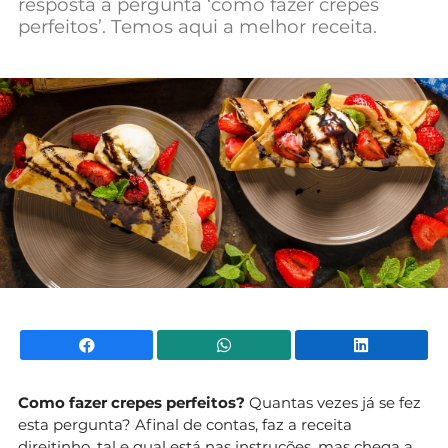
resposta à pergunta ‘como fazer crepes
Mundial 2026
perfeitos’. Temos aqui a melhor receita.
Facebook
WhatsApp
Li
Como fazer crepes
perfeitos?
Quantas vezes já se fez
esta pergunta? Afinal de contas, faz a receita
direitinho, tal e qual está nas instruções, mas chega a