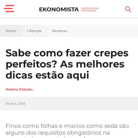
Finanças Pessoais
Home
Lifestyle
Receitas
Motores
Sabe como fazer crepes
Carreira
perfeitos? As melhores
Casa
dicas estão aqui
Lifestyle
Helena Peixoto
Sociedade
06 Mai, 2018
Tecnologia
Finos como folhas e macios como seda são
Negócios
alguns dos requisitos obrigatórios na