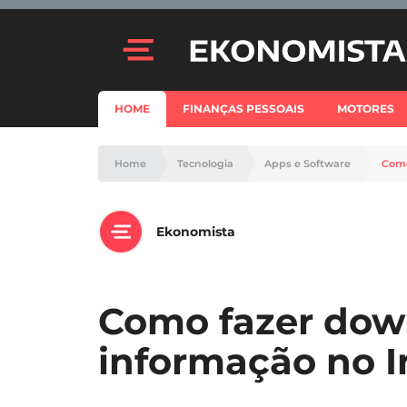
HOME
FINANÇAS PESSOAIS
MOTORES
Home
Tecnologia
Apps e Software
Como
Ekonomista
Como fazer down
informação no 