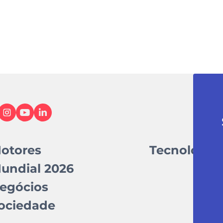
otores
Tecnologia
undial 2026
egócios
ociedade