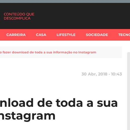
CARREIRA
CASA
LIFESTYLE
SOCIEDADE
TECN
 fazer download de toda a sua informação no Instagram
30 Abr, 2018 - 10:43
load de toda a sua
Instagram