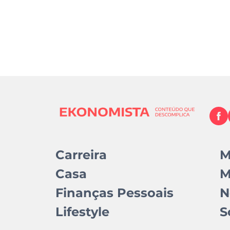
Carreira
M
Casa
M
Finanças Pessoais
N
Lifestyle
S