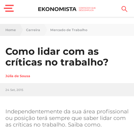
Finanças Pessoais
Home
Carreira
Mercado de Trabalho
Motores
Como lidar com as
Carreira
críticas no trabalho?
Casa
Júlia de Sousa
Lifestyle
24 Set, 2015
Sociedade
Tecnologia
Independentemente da sua área profissional
ou posição terá sempre que saber lidar com
as críticas no trabalho. Saiba como.
Negócios