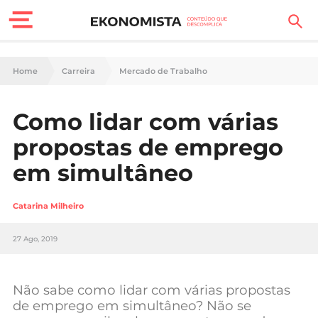
Finanças Pessoais
Home
Carreira
Mercado de Trabalho
Motores
Como lidar com várias
Carreira
propostas de emprego
Casa
em simultâneo
Lifestyle
Catarina Milheiro
Sociedade
27 Ago, 2019
Tecnologia
Não sabe como lidar com várias propostas
Negócios
de emprego em simultâneo? Não se