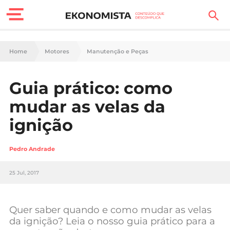
Finanças Pessoais
Home
Motores
Manutenção e Peças
Motores
Guia prático: como
Carreira
mudar as velas da
Casa
ignição
Lifestyle
Pedro Andrade
Sociedade
25 Jul, 2017
Tecnologia
Quer saber quando e como mudar as velas
Negócios
da ignição? Leia o nosso guia prático para a