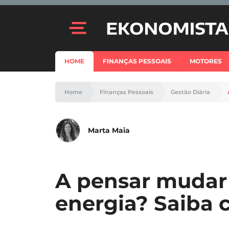
HOME
FINANÇAS PESSOAIS
MOTORES
Home
Finanças Pessoais
Gestão Diária
Marta Maia
A pensar mudar
energia? Saiba