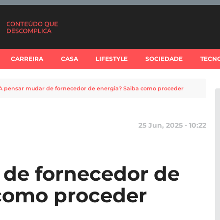
CARREIRA
CASA
LIFESTYLE
SOCIEDADE
TECN
A pensar mudar de fornecedor de energia? Saiba como proceder
25 Jun, 2025 - 10:22
 de fornecedor de
 como proceder