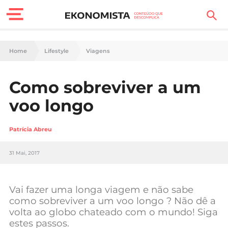
Finanças Pessoais
Home
Lifestyle
Viagens
Motores
Como sobreviver a um
Carreira
voo longo
Casa
Patrícia Abreu
Lifestyle
31 Mai, 2017
Sociedade
Tecnologia
Vai fazer uma longa viagem e não sabe
como sobreviver a um voo longo ? Não dê a
volta ao globo chateado com o mundo! Siga
Negócios
estes passos.