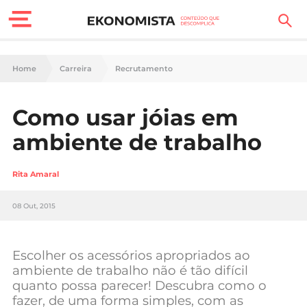
Finanças Pessoais
Home
Carreira
Recrutamento
Motores
Como usar jóias em
Carreira
ambiente de trabalho
Casa
Rita Amaral
Lifestyle
08 Out, 2015
Sociedade
Tecnologia
Escolher os acessórios apropriados ao
ambiente de trabalho não é tão difícil
quanto possa parecer! Descubra como o
Negócios
fazer, de uma forma simples, com as