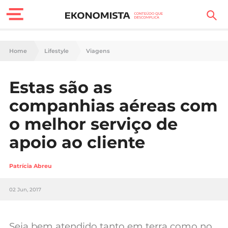
Finanças Pessoais
Home
Lifestyle
Viagens
Motores
Estas são as
Carreira
companhias aéreas com
Casa
o melhor serviço de
apoio ao cliente
Lifestyle
Sociedade
Patrícia Abreu
Tecnologia
02 Jun, 2017
Negócios
Seja bem atendido tanto em terra como no