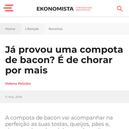
Finanças Pessoais
Home
Lifestyle
Receitas
Motores
Já provou uma compota
Carreira
de bacon? É de chorar
Casa
por mais
Lifestyle
Helena Peixoto
Sociedade
11 Mai, 2018
Tecnologia
A compota de bacon vai acompanhar na
Negócios
perfeição as suas tostas, queijos, pães e,