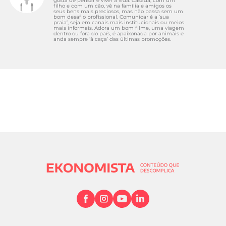
gosta de pensar e viver a vida. Casada, com um
filho e com um cão, vê na família e amigos os
seus bens mais preciosos, mas não passa sem um
bom desafio profissional. Comunicar é a ‘sua
praia’, seja em canais mais institucionais ou meios
mais informais. Adora um bom filme, uma viagem
dentro ou fora do país, é apaixonada por animais e
anda sempre ‘à caça’ das últimas promoções.