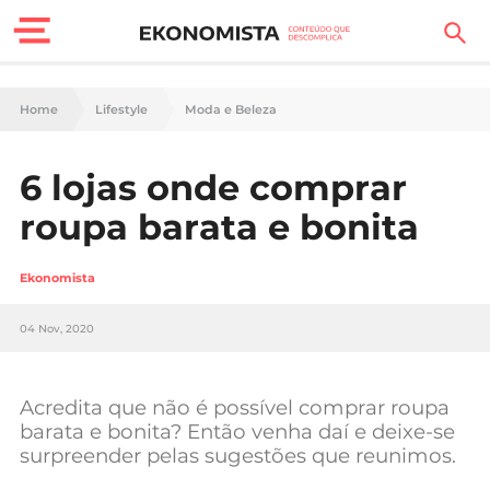
Finanças Pessoais
Home
Lifestyle
Moda e Beleza
Motores
6 lojas onde comprar
Carreira
roupa barata e bonita
Casa
Ekonomista
Lifestyle
04 Nov, 2020
Sociedade
Tecnologia
Acredita que não é possível comprar roupa
barata e bonita? Então venha daí e deixe-se
surpreender pelas sugestões que reunimos.
Negócios