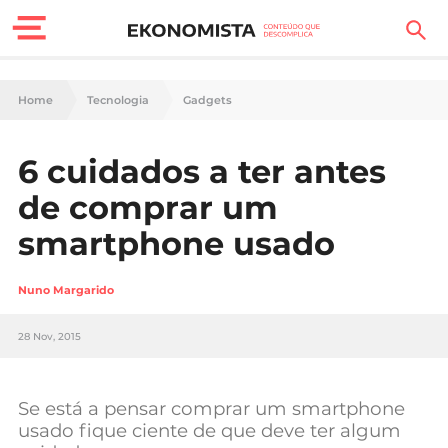
Finanças Pessoais
Home
Tecnologia
Gadgets
Motores
6 cuidados a ter antes
Carreira
de comprar um
Casa
smartphone usado
Lifestyle
Nuno Margarido
Sociedade
28 Nov, 2015
Tecnologia
Se está a pensar comprar um smartphone
Negócios
usado fique ciente de que deve ter algum