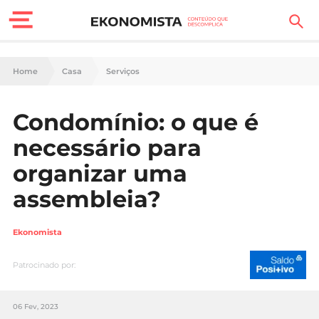
Finanças Pessoais
Home
Casa
Serviços
Motores
Condomínio: o que é
Carreira
necessário para
Casa
organizar uma
assembleia?
Lifestyle
Sociedade
Ekonomista
Tecnologia
Patrocinado por:
Negócios
06 Fev, 2023