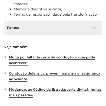
cotadas);
Memória descritiva sucinta;
Termo de responsabilidade pela transformação.
Fontes
Autoridade Tributária e Aduaneira:
Quem pode
Veja também
beneficiar da isenção de ISV?
Autoridade Tributária e Aduaneira:
Imposto
Multa por falta de carta de condução: o que pode
Único de Circulação (IUC)
acontecer?
Diário da República Eletrónico:
Decreto-Lei n.º
Condução defensiva: prevenir para maior segurança
307/2003
ao volante
Diário da República Eletrónico:
Decreto-Lei n.º
128/2017
Mudanças ao Código da Estrada: carta digital, multas
mais pesadas
Instituto da Mobilidade e dos Transportes:
Adaptação para Deficientes