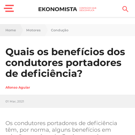
Finanças Pessoais
Home
Motores
Condução
Motores
Quais os benefícios dos
Carreira
condutores portadores
Casa
de deficiência?
Lifestyle
Afonso Aguiar
Sociedade
01 Mar, 2021
Tecnologia
Os condutores portadores de deficiência
Negócios
têm, por norma, alguns benefícios em