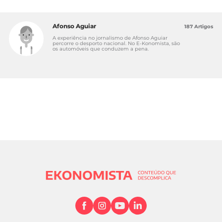
ePortugal.gov.pt:
Pedir o cartão de
estacionamento para pessoas com deficiência
Afonso Aguiar
187 Artigos
A experiência no jornalismo de Afonso Aguiar
percorre o desporto nacional. No E-Konomista, são
os automóveis que conduzem a pena.