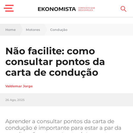
Finanças Pessoais
Home
Motores
Condução
Motores
Não facilite: como
Carreira
consultar pontos da
Casa
carta de condução
Lifestyle
Valdemar Jorge
Sociedade
26 Ago, 2025
Tecnologia
Aprender a consultar pontos da carta de
Negócios
condução é importante para estar a par da