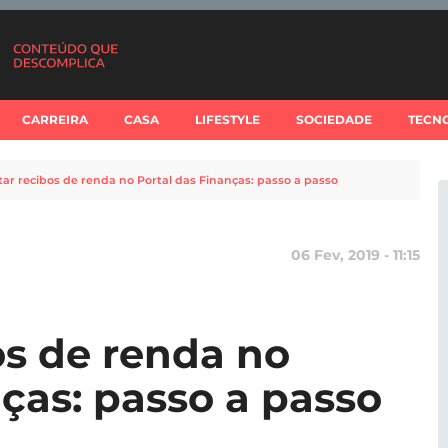
CARREIRA
CASA
LIFESTYLE
SOCIEDADE
TECN
tar recibos de renda no Portal das Finanças: passo a passo
06 Fev, 2019 - 11:15
os de renda no
ças: passo a passo