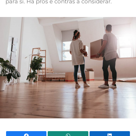
para si. Há prós e contras a considerar.
Mundial 2026
Facebook
WhatsApp
Li