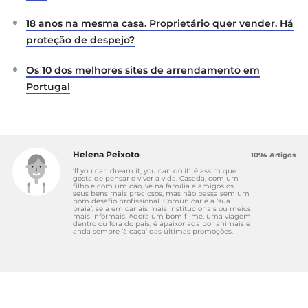
18 anos na mesma casa. Proprietário quer vender. Há
proteção de despejo?
Os 10 dos melhores sites de arrendamento em
Portugal
Helena Peixoto
1094 Artigos
‘If you can dream it, you can do it’: é assim que
gosta de pensar e viver a vida. Casada, com um
filho e com um cão, vê na família e amigos os
seus bens mais preciosos, mas não passa sem um
bom desafio profissional. Comunicar é a ‘sua
praia’, seja em canais mais institucionais ou meios
mais informais. Adora um bom filme, uma viagem
dentro ou fora do país, é apaixonada por animais e
anda sempre ‘à caça’ das últimas promoções.