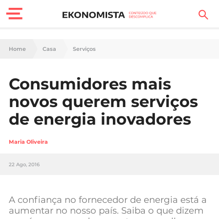
Finanças Pessoais
Home
Casa
Serviços
Motores
Consumidores mais
Carreira
novos querem serviços
Casa
de energia inovadores
Lifestyle
Maria Oliveira
Sociedade
22 Ago, 2016
Tecnologia
A confiança no fornecedor de energia está a
Negócios
aumentar no nosso país. Saiba o que dizem