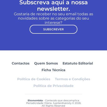
Subscreva aqui a nossa
newsletter.
Gostaria de receber no seu email todas as
novidades sobre as categorias do seu
interese?
SUBSCREVER
Contactos
Quem Somos
Estatuto Editorial
Ficha Técnica
Política de Cookies
Termos e Condições
Política de Privacidade
Ekonomista
- Conteúdo que descomplica.
Periodicidade: Diária. Jupiterdiversity © 2026
All Rights Reserved