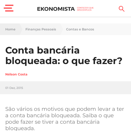
Finanças Pessoais
Home
Finanças Pessoais
Contas e Bancos
Motores
Conta bancária
Carreira
bloqueada: o que fazer?
Casa
Nélson Costa
Lifestyle
01 Dez, 2015
Sociedade
Tecnologia
São vários os motivos que podem levar a ter
a conta bancária bloqueada. Saiba o que
pode fazer se tiver a conta bancária
Negócios
bloqueada.