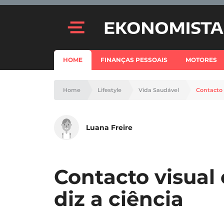
HOME
FINANÇAS PESSOAIS
MOTORES
Home
Lifestyle
Vida Saudável
Contacto v
Luana Freire
Contacto visual 
diz a ciência