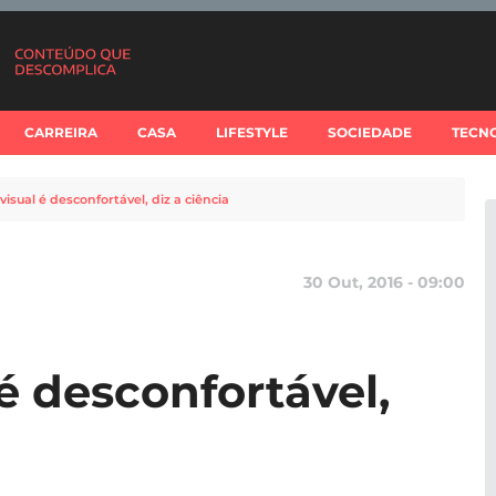
CARREIRA
CASA
LIFESTYLE
SOCIEDADE
TECN
isual é desconfortável, diz a ciência
30 Out, 2016 - 09:00
é desconfortável,