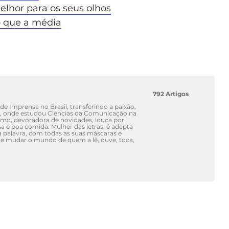
elhor para os seus olhos
o que a média
792 Artigos
e Imprensa no Brasil, transferindo a paixão,
o, onde estudou Ciências da Comunicação na
smo, devoradora de novidades, louca por
a e boa comida. Mulher das letras, é adepta
e a palavra, com todas as suas máscaras e
z de mudar o mundo de quem a lê, ouve, toca,