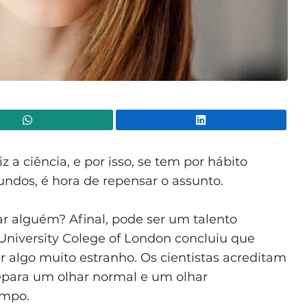
WhatsApp
Lin
z a ciência,
e por isso, se tem por hábito
undos, é hora de repensar o assunto.
r alguém? Afinal, pode ser um talento
University Colege of London concluiu que
 algo muito estranho. Os cientistas acreditam
epara um olhar normal e um olhar
tempo.