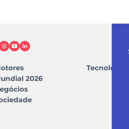
otores
Tecnologia
undial 2026
egócios
ociedade