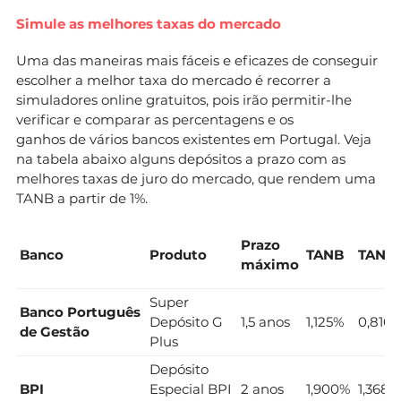
Simule as melhores taxas do mercado
Uma das maneiras mais fáceis e eficazes de conseguir
escolher a melhor taxa do mercado é recorrer a
simuladores online gratuitos, pois irão permitir-lhe
verificar e comparar as percentagens e os
ganhos de vários bancos existentes em Portugal. Veja
na tabela abaixo alguns depósitos a prazo com as
melhores taxas de juro do mercado, que rendem uma
TANB a partir de 1%.
Prazo
Banco
Produto
TANB
TANL
máximo
Super
Banco Português
Depósito G
1,5 anos
1,125%
0,810
de Gestão
Plus
Depósito
BPI
Especial BPI
2 anos
1,900%
1,368%