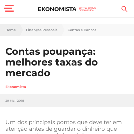
Finanças Pessoais
Home
Finanças Pessoais
Contas e Bancos
Motores
Contas poupança:
Carreira
melhores taxas do
Casa
mercado
Lifestyle
Ekonomista
Sociedade
29 Mai, 2018
Tecnologia
Um dos principais pontos que deve ter em
Negócios
atenção antes de guardar o dinheiro que