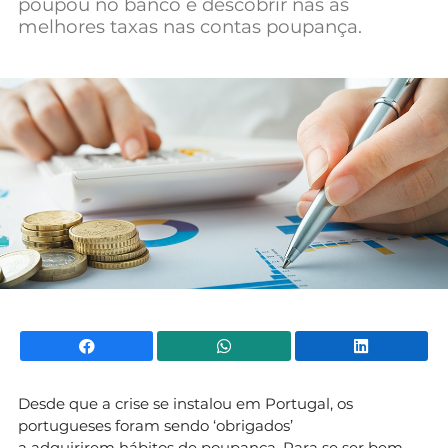
poupou no banco é descobrir nas as
Mundial 2026
melhores taxas nas contas poupança.
Facebook
WhatsApp
Li
Desde que a crise se instalou em Portugal, os
portugueses foram sendo ‘obrigados’
a adquirirem hábitos de poupança. Para se ser bem