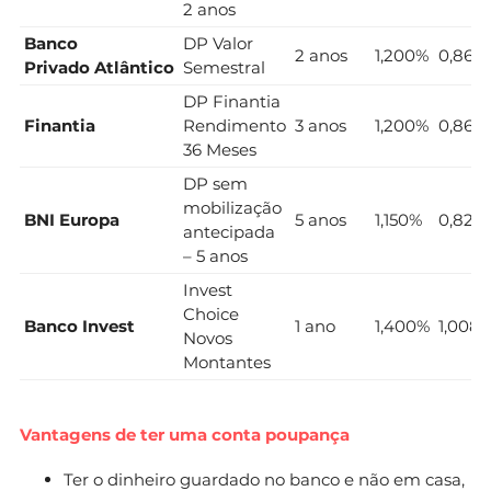
2 anos
Banco
DP Valor
2 anos
1,200%
0,864
Privado Atlântico
Semestral
DP Finantia
Finantia
Rendimento
3 anos
1,200%
0,864
36 Meses
DP sem
mobilização
BNI Europa
5 anos
1,150%
0,828
antecipada
– 5 anos
Invest
Choice
Banco Invest
1 ano
1,400%
1,008
Novos
Montantes
Vantagens de ter uma conta poupança
Ter o dinheiro guardado no banco e não em casa,