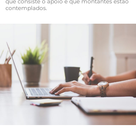
que consiste o apoio e que montantes estão
Mundial 2026
contemplados.