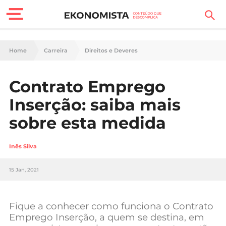
Finanças Pessoais
Home
Carreira
Direitos e Deveres
Motores
Contrato Emprego
Carreira
Inserção: saiba mais
Casa
sobre esta medida
Lifestyle
Inês Silva
Sociedade
15 Jan, 2021
Tecnologia
Fique a conhecer como funciona o Contrato
Negócios
Emprego Inserção, a quem se destina, em