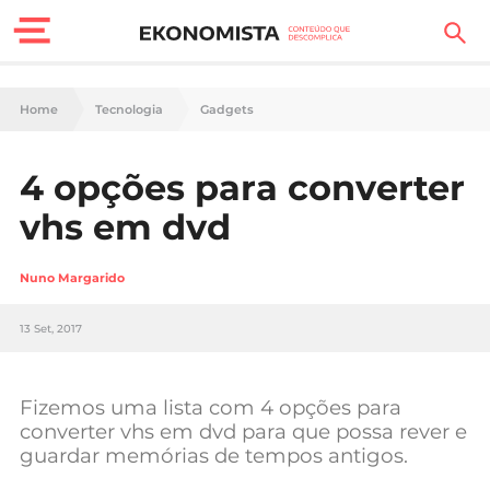
Finanças Pessoais
Home
Tecnologia
Gadgets
Motores
4 opções para converter
Carreira
vhs em dvd
Casa
Nuno Margarido
Lifestyle
13 Set, 2017
Sociedade
Tecnologia
Fizemos uma lista com 4 opções para
converter vhs em dvd para que possa rever e
guardar memórias de tempos antigos.
Negócios