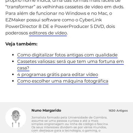
próprio nome indica, uma das formas mais fáceis de
“transformar” as velhinhas cassetes de vídeo em dvds.
Para além de funcionar no Windows e no Mac, o
EZMaker possui software como o CyberLink
PowerDirector 8 DE e PowerProducer 5 DVD, dois
poderosos
editores de vídeo
.
Veja também:
Como digitalizar fotos antigas com qualidade
Cassetes valiosas: será que tem uma fortuna em
casa?
4 programas grátis para editar vídeo
Como escolher uma máquina fotográfica
Nuno Margarido
1630 Artigos
Jornalista formado pela Universidade de Coimbra,
assume-se uma pessoa curiosa e até a mais
simples engrenagem ou linha de código o fascina.
Os seus interesses dividem-se por vários mundos,
com destaque para a tecnologia, o gaming, o