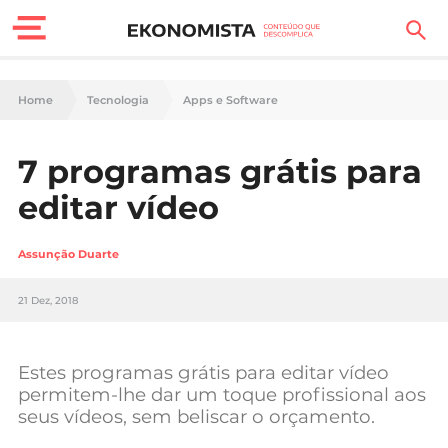
Finanças Pessoais
Home
Tecnologia
Apps e Software
Motores
7 programas grátis para
Carreira
editar vídeo
Casa
Assunção Duarte
Lifestyle
21 Dez, 2018
Sociedade
Tecnologia
Estes programas grátis para editar vídeo
permitem-lhe dar um toque profissional aos
seus vídeos, sem beliscar o orçamento.
Negócios