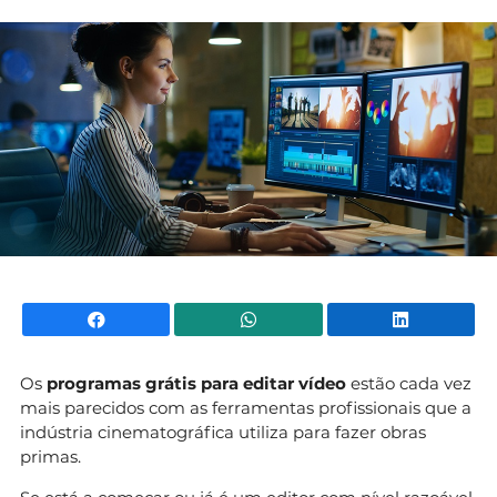
Mundial 2026
Facebook
WhatsApp
Li
Os
programas grátis para editar vídeo
estão cada vez
mais parecidos com as ferramentas profissionais que a
indústria cinematográfica utiliza para fazer obras
primas.