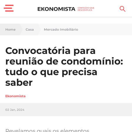
Finanças Pessoais
Home
Casa
Mercado Imobiliário
Motores
Convocatória para
Carreira
reunião de condomínio:
Casa
tudo o que precisa
saber
Lifestyle
Sociedade
Ekonomista
Tecnologia
02 Jan, 2024
Negócios
Revelamos quais os elementos