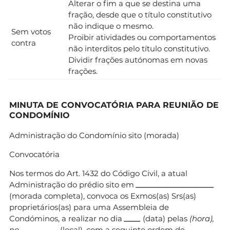
Alterar o fim a que se destina uma
fração, desde que o título constitutivo
não indique o mesmo.
Sem votos
Proibir atividades ou comportamentos
contra
não interditos pelo título constitutivo.
Dividir frações autónomas em novas
frações.
MINUTA DE CONVOCATÓRIA PARA REUNIÃO DE
CONDOMÍNIO
Administração do Condomínio sito (morada)
Convocatória
Nos termos do Art. 1432 do Código Civil, a atual
Administração do prédio sito em
___________________
(morada completa), convoca os Exmos(as) Srs(as)
proprietários(as) para uma Assembleia de
Condóminos, a realizar no dia
____
(data) pelas
(hora),
no
_________
(local), com a seguinte ordem de