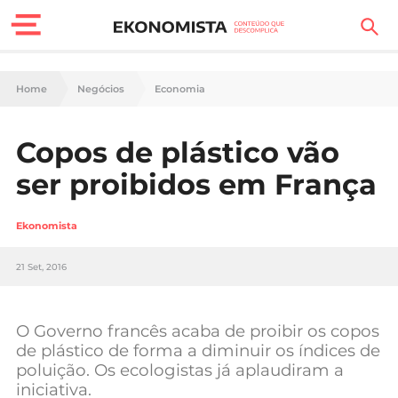
Finanças Pessoais
Home
Negócios
Economia
Motores
Copos de plástico vão
Carreira
ser proibidos em França
Casa
Ekonomista
Lifestyle
21 Set, 2016
Sociedade
Tecnologia
O Governo francês acaba de proibir os copos
de plástico de forma a diminuir os índices de
poluição. Os ecologistas já aplaudiram a
Negócios
iniciativa.