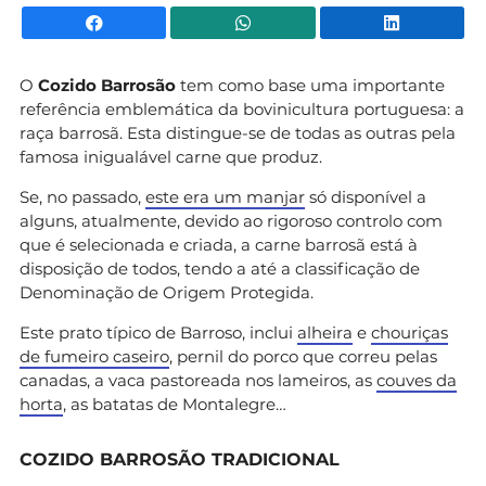
Facebook
WhatsApp
Li
O
Cozido Barrosão
tem como base uma importante
referência emblemática da bovinicultura portuguesa: a
raça barrosã. Esta distingue-se de todas as outras pela
famosa inigualável carne que produz.
Se, no passado,
este era um manjar
só disponível a
alguns, atualmente, devido ao rigoroso controlo com
que é selecionada e criada, a carne barrosã está à
disposição de todos, tendo a até a classificação de
Denominação de Origem Protegida.
Este prato típico de Barroso, inclui
alheira
e
chouriças
de fumeiro caseiro
, pernil do porco que correu pelas
canadas, a vaca pastoreada nos lameiros, as
couves da
horta
, as batatas de Montalegre…
COZIDO BARROSÃO TRADICIONAL