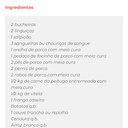
Ingredientes
2 bucheiras
2 linguiças
1 salpicão
3 sangueiras ou chouriças de sangue
1 orelha de porco com meia cura
1 pedaço de focinho de porco com meia cura
2 pés de porco com meia cura
2 pernis de porco
2 rabos de porco com meia cura
1/2 kg de carne da peituga entremeada com
meia cura
1/2 kg de vitela
1 frango caseiro
Batatas q.b.
1 couve troncha ou repolho
Cenoura q.b.
Arroz branco q.b.