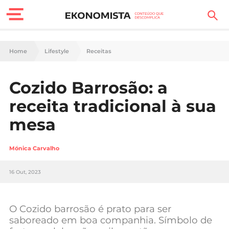
Finanças Pessoais
Home
Lifestyle
Receitas
Motores
Cozido Barrosão: a
Carreira
receita tradicional à sua
Casa
mesa
Lifestyle
Mónica Carvalho
Sociedade
16 Out, 2023
Tecnologia
O Cozido barrosão é prato para ser
Negócios
saboreado em boa companhia. Símbolo de