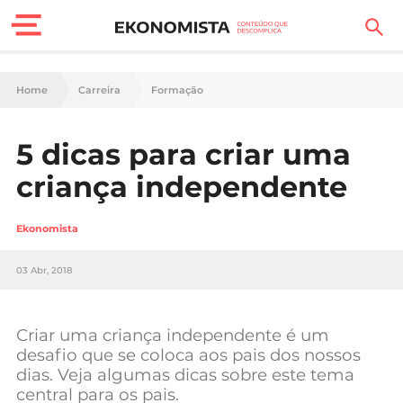
Finanças Pessoais
Home
Carreira
Formação
Motores
5 dicas para criar uma
Carreira
criança independente
Casa
Ekonomista
Lifestyle
03 Abr, 2018
Sociedade
Tecnologia
Criar uma criança independente é um
desafio que se coloca aos pais dos nossos
dias. Veja algumas dicas sobre este tema
Negócios
central para os pais.