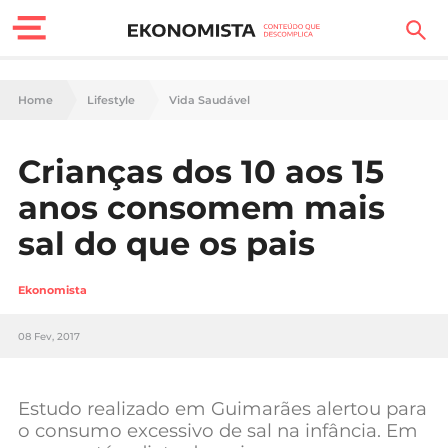
Finanças Pessoais
Home
Lifestyle
Vida Saudável
Motores
Crianças dos 10 aos 15
Carreira
anos consomem mais
Casa
sal do que os pais
Lifestyle
Ekonomista
Sociedade
08 Fev, 2017
Tecnologia
Estudo realizado em Guimarães alertou para
Negócios
o consumo excessivo de sal na infância. Em