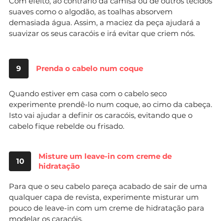
Com efeito, ao contrário da camisa ou de outros tecidos
suaves como o algodão, as toalhas absorvem
demasiada água. Assim, a maciez da peça ajudará a
suavizar os seus caracóis e irá evitar que criem nós.
9
Prenda o cabelo num coque
Quando estiver em casa com o cabelo seco
experimente prendê-lo num coque, ao cimo da cabeça.
Isto vai ajudar a definir os caracóis, evitando que o
cabelo fique rebelde ou frisado.
Misture um leave-in com creme de
10
hidratação
Para que o seu cabelo pareça acabado de sair de uma
qualquer capa de revista, experimente misturar um
pouco de leave-in com um creme de hidratação para
modelar os caracóis.