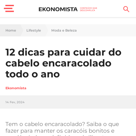
Finanças Pessoais
Home
Lifestyle
Moda e Beleza
Motores
12 dicas para cuidar do
Carreira
cabelo encaracolado
Casa
todo o ano
Lifestyle
Ekonomista
Sociedade
14 Fev, 2024
Tecnologia
Tem o cabelo encaracolado? Saiba o que
Negócios
fazer para manter os caracóis bonitos e