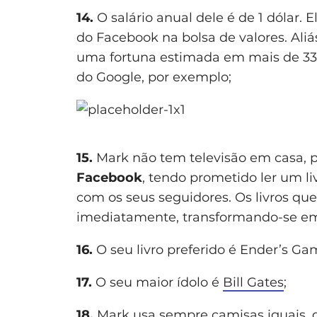
14.
O salário anual dele é de 1 dólar. 
do Facebook na bolsa de valores. Aliás
uma fortuna estimada em mais de 33 b
do Google, por exemplo;
15.
Mark não tem televisão em casa, po
Facebook
, tendo prometido ler um l
com os seus seguidores. Os livros qu
imediatamente, transformando-se 
16.
O seu livro preferido é Ender’s Ga
17.
O seu maior ídolo é
Bill Gates
;
18.
Mark usa sempre camisas iguais, 