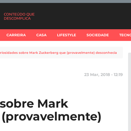
CARREIRA
CASA
LIFESTYLE
SOCIEDADE
TECN
uriosidades sobre Mark Zuckerberg que (provavelmente) desconhecia
23 Mar, 2018 - 12:19
 sobre Mark
 (provavelmente)