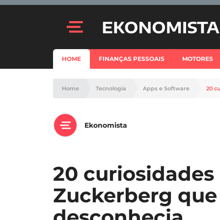
HOME
FINANÇAS PESSOAIS
MOTORES
Home
Tecnologia
Apps e Software
20 c
Ekonomista
20 curiosidades
Zuckerberg que
desconhecia