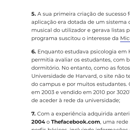
5.
A sua primeira criação de sucesso f
aplicação era dotada de um sistema de
musical do utilizador e gerava listas
programa suscitou o interesse da
Mic
6.
Enquanto estudava psicologia em H
permitia avaliar os estudantes, com b
dormitório. No entanto, como as foto
Universidade de Harvard, o site não t
do campus e por muitos estudantes
em 2003 e vendido em 2010 por 30201 d
de aceder à rede da universidade;
7.
Com a experiência adquirida anteri
2004
o
Thefacebook.com
, uma rede 
perfis básicos, incluindo informações