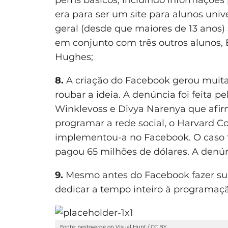
era para ser um site para alunos univ
geral (desde que maiores de 13 anos
em conjunto com três outros alunos, 
Hughes;
8.
A criação do Facebook gerou muit
roubar a ideia. A denúncia foi feita 
Winklevoss e Divya Narenya que afir
programar a rede social, o Harvard C
implementou-a no Facebook. O caso
pagou 65 milhões de dólares. A denúnc
9.
Mesmo antes do Facebook fazer su
dedicar a tempo inteiro à programaçã
Fonte:
pestoverde
on
Visual Hunt
/
CC BY