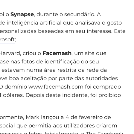
oi o
Synapse
, durante o secundário. A
 inteligência artificial que analisava o gosto
 personalizadas baseadas em seu interesse. Este
rosoft
;
arvard, criou o
Facemash
, um site que
ase nas fotos de identificação do seu
s estavam numa área restrita da rede da
eve boa aceitação por parte das autoridades
. O domínio www.facemash.com foi comprado
ólares. Depois deste incidente, foi proibido
ormente, Mark lançou a 4 de fevereiro de
social que permitia aos utilizadores criarem
 pessoais e fotos. Inicialmente, o The Facebook