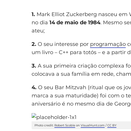
1.
Mark Elliot Zuckerberg nasceu em Wh
no dia
14 de maio de 1984
. Mesmo sen
ateu;
2.
O seu interesse por
programação
c
um livro – C++ para totós – e a parti
3.
A sua primeira criação complexa f
colocava a sua família em rede, ch
4.
O seu Bar Mitzvah (ritual que os jo
marca a sua maturidade) foi com o 
aniversário é no mesmo dia de George
Photo credit:
Robert Scoble
on
VisualHunt.com
/
CC BY