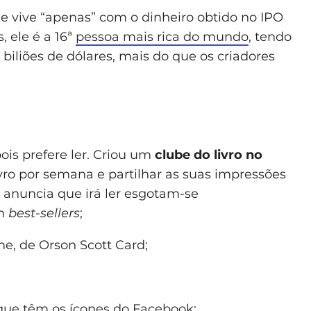
Ele vive “apenas” com o dinheiro obtido no IPO
, ele é a 16ª
pessoa mais rica do mundo
, tendo
iliões de dólares, mais do que os criadores
is prefere ler. Criou um
clube do livro no
ivro por semana e partilhar as suas impressões
e anuncia que irá ler esgotam-se
em
best-sellers
;
me, de Orson Scott Card;
que têm os ícones do Facebook;