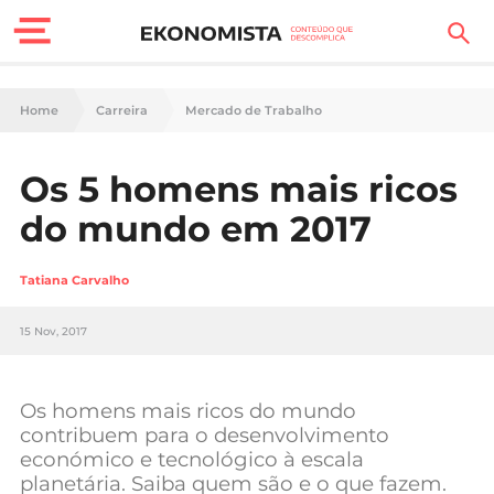
Finanças Pessoais
Home
Carreira
Mercado de Trabalho
Motores
Os 5 homens mais ricos
Carreira
do mundo em 2017
Casa
Tatiana Carvalho
Lifestyle
15 Nov, 2017
Sociedade
Tecnologia
Os homens mais ricos do mundo
contribuem para o desenvolvimento
económico e tecnológico à escala
Negócios
planetária. Saiba quem são e o que fazem.