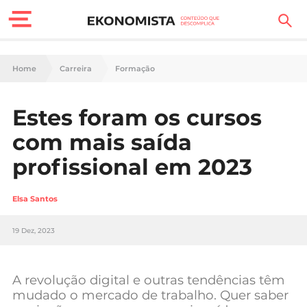
Finanças Pessoais
Home
Carreira
Formação
Motores
Estes foram os cursos
Carreira
com mais saída
Casa
profissional em 2023
Lifestyle
Elsa Santos
Sociedade
19 Dez, 2023
Tecnologia
A revolução digital e outras tendências têm
Negócios
mudado o mercado de trabalho. Quer saber