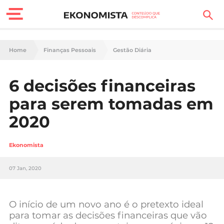
Finanças Pessoais
Home
Finanças Pessoais
Gestão Diária
Motores
6 decisões financeiras
Carreira
para serem tomadas em
Casa
2020
Lifestyle
Ekonomista
Sociedade
07 Jan, 2020
Tecnologia
O início de um novo ano é o pretexto ideal
Negócios
para tomar as decisões financeiras que vão