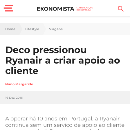
Finanças Pessoais
Home
Lifestyle
Viagens
Motores
Deco pressionou
Carreira
Ryanair a criar apoio ao
Casa
cliente
Lifestyle
Nuno Margarido
Sociedade
16 Dez, 2016
Tecnologia
A operar há 10 anos em Portugal, a Ryanair
Negócios
continua sem um serviço de apoio ao cliente